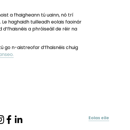
oist a fhaigheann tú uainn, nó trí 
Le haghaidh tuilleadh eolais faoinár 
 d’fhaisnéis a phróiseáil de réir na 
ú go n-aistreofar d’fhaisnéis chuig 
anseo.
Eolas eile