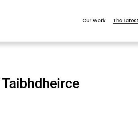
Our Work
The Lates
a Taibhdheirce