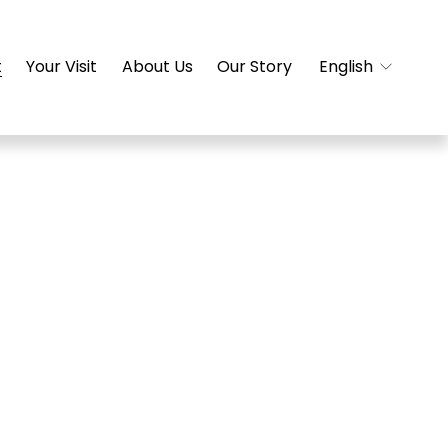
t
Your Visit
About Us
Our Story
English