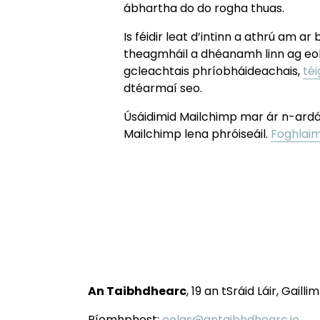
ábhartha do do rogha thuas. 
Is féidir leat d’intinn a athrú am ar
theagmháil a dhéanamh linn ag eolas
gcleachtais phríobháideachais, 
té
dtéarmaí seo.
Úsáidimid Mailchimp mar ár n-ardán m
Mailchimp lena phróiseáil. 
Foghlaim
An Taibhdhearc
, 19 an tSráid Láir, Gailli
Ríomhphost: 
eolas@antaibhdhearc.ie