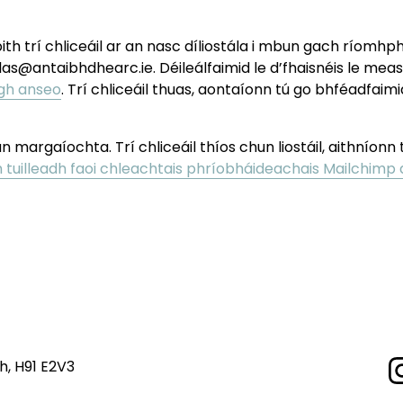
 bith trí chliceáil ar an nasc díliostála i mbun gach ríomhph
@antaibhdhearc.ie. Déileálfaimid le d’fhaisnéis le meas. 
igh anseo
. Trí chliceáil thuas, aontaíonn tú go bhféadfaimid
argaíochta. Trí chliceáil thíos chun liostáil, aithníonn t
 tuilleadh faoi chleachtais phríobháideachais Mailchimp 
mh, H91 E2V3