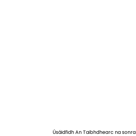
Úsáidfidh An Taibhdhearc ​​na sonraí